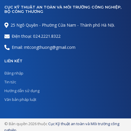
CỤC KỸ THUẬT AN TOÀN VÀ MÔI TRƯỜNG CÔNG NGHIỆP,
BỘ CÔNG THƯƠNG
25 Ngô Quyền - Phường Cửa Nam - Thành phố Hà Nội.
Điện thoại: 024.2221.8322
Email: mtcongthuong@gmail.com
LIÊN KẾT
Đăng nhập
Tin tức
Hướng dẫn sử dụng
Văn bản pháp luật
© Bản quyền 2026 thuộc
Cục Kỹ thuật an toàn và Môi trường công
nghiệp